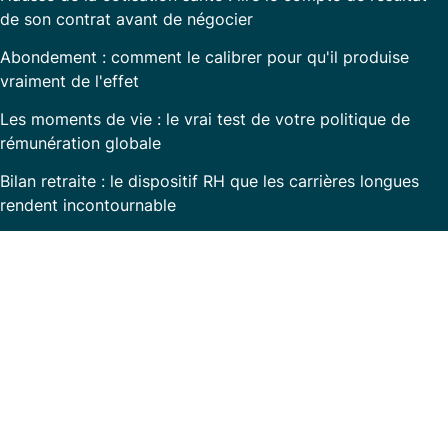
de son contrat avant de négocier
Abondement : comment le calibrer pour qu'il produise
vraiment de l'effet
Les moments de vie : le vrai test de votre politique de
rémunération globale
Bilan retraite : le dispositif RH que les carrières longues
rendent incontournable
Prêt à transformer la communication RH dans
votre entreprise ?
Avec
Rem360
, simplifiez la gestion de vos
ressources humaines et valorisez votre engagement
auprès de vos collaborateurs.
Contactez-nous dès aujourd'hui pour une
démonstration de l'app!