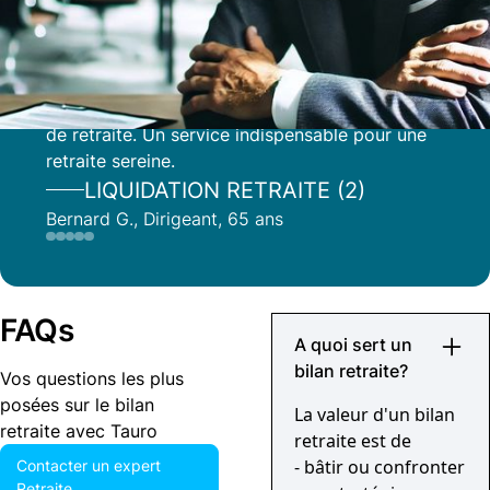
Tauro m’a aidé à corriger des erreurs dans mon
relevé de carrière et à maximiser ma pension
de retraite. Un service indispensable pour une
retraite sereine.
LIQUIDATION RETRAITE (2)
Bernard G., Dirigeant, 65 ans
FAQs
A quoi sert un
bilan retraite?
Vos questions les plus
posées sur le bilan
La valeur d'un bilan
retraite avec Tauro
retraite est de
- bâtir ou confronter
Contacter un expert
Retraite