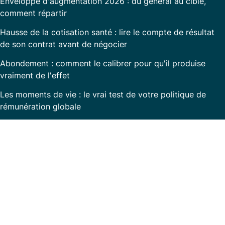
Enveloppe d'augmentation 2026 : du général au ciblé,
comment répartir
Hausse de la cotisation santé : lire le compte de résultat
de son contrat avant de négocier
Abondement : comment le calibrer pour qu'il produise
vraiment de l'effet
Les moments de vie : le vrai test de votre politique de
rémunération globale
Prêt à transformer la communication RH dans
votre entreprise ?
Avec
Rem360
, simplifiez la gestion de vos
ressources humaines et valorisez votre engagement
auprès de vos collaborateurs.
Contactez-nous dès aujourd'hui pour une