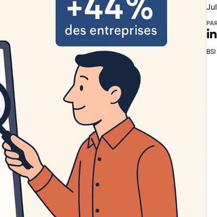
Ju
PAR
BSI