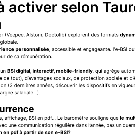
 à activer selon Tau
I
sor (Veepee, Alstom, Doctolib) explorent des formats
dynami
globale.
rience personnalisée
, accessible et engageante. l'e-BSI ou
our de sa rémunération.
 un
BSI digital, interactif, mobile-friendly
, qui agrège auto
 de tout), d’avantages sociaux, de protection sociale et d’é
 (3 dernières années, découvrir les dispositifs en vigueur.
pargne salariale…).
currence
ls, affichage, BSI en pdf… Le baromètre souligne que
le mul
avec une communication régulière dans l’année, pas uniquem
n en pdf à partir de son e-BSI?