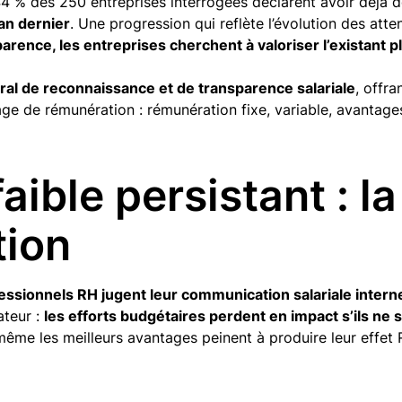
44 % des 250 entreprises interrogées déclarent avoir déjà d
’an dernier
. Une progression qui reflète l’évolution des atte
rence, les entreprises cherchent à valoriser l’existant pl
tral de reconnaissance et de transparence salariale
, offr
 de rémunération : rémunération fixe, variable, avantages
aible persistant : la
ion
ssionnels RH jugent leur communication salariale interne 
ateur :
les efforts budgétaires perdent en impact s’ils ne 
même les meilleurs avantages peinent à produire leur effet 