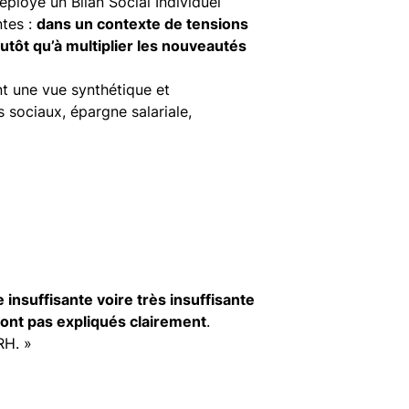
éployé un Bilan Social Individuel
ntes :
dans un contexte de tensions
utôt qu’à multiplier les nouveautés
ant une vue synthétique et
 sociaux, épargne salariale,
insuffisante voire très insuffisante
sont pas expliqués clairement
.
RH. »