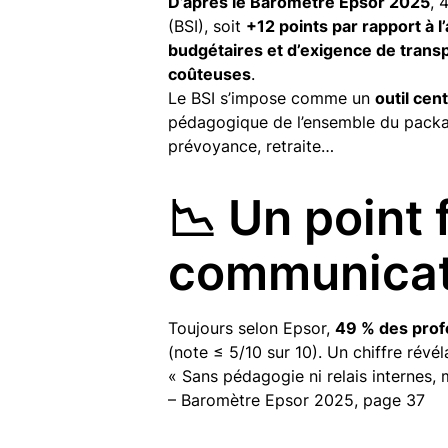
D’après le Baromètre Epsor 2025
, 
(BSI), soit
+12 points par rapport à l
budgétaires et d’exigence de transpa
coûteuses
.
Le BSI s’impose comme un
outil cen
pédagogique de l’ensemble du package
prévoyance, retraite…
📉 Un point f
communicat
Toujours selon Epsor,
49 % des profe
(note ≤ 5/10 sur 10). Un chiffre révél
« Sans pédagogie ni relais internes, 
– Baromètre Epsor 2025, page 37