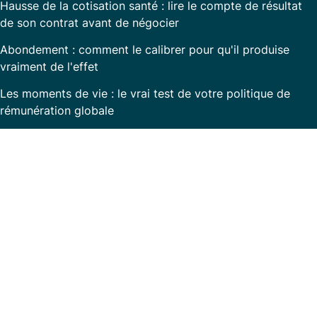
Hausse de la cotisation santé : lire le compte de résultat
de son contrat avant de négocier
Abondement : comment le calibrer pour qu'il produise
vraiment de l'effet
Les moments de vie : le vrai test de votre politique de
rémunération globale
Prêt à transformer la communication RH dans
votre entreprise ?
Avec
Rem360
, simplifiez la gestion de vos
ressources humaines et valorisez votre engagement
auprès de vos collaborateurs.
Contactez-nous dès aujourd'hui pour une
démonstration de l'app!